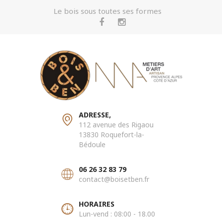
Le bois sous toutes ses formes
ADRESSE,
112 avenue des Rigaou
13830 Roquefort-la-
Bédoule
06 26 32 83 79
contact@boisetben.fr
HORAIRES
Lun-vend : 08:00 - 18.00