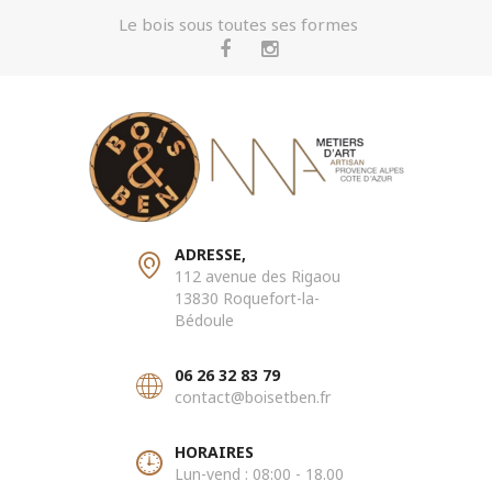
Le bois sous toutes ses formes
ADRESSE,
112 avenue des Rigaou
13830 Roquefort-la-
Bédoule
06 26 32 83 79
contact@boisetben.fr
HORAIRES
Lun-vend : 08:00 - 18.00