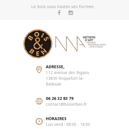
Le bois sous toutes ses formes
ADRESSE,
112 avenue des Rigaou
13830 Roquefort-la-
Bédoule
06 26 32 83 79
contact@boisetben.fr
HORAIRES
Lun-vend : 08:00 - 18.00