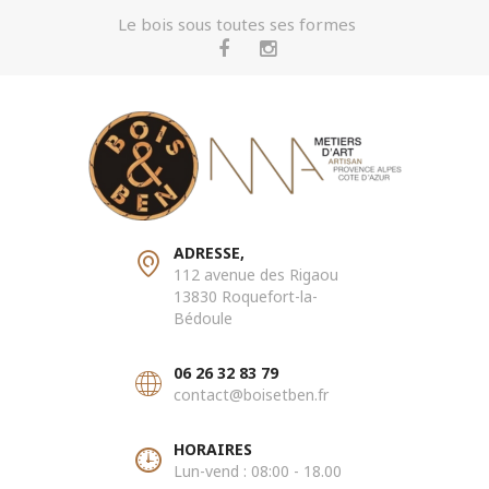
Le bois sous toutes ses formes
ADRESSE,
112 avenue des Rigaou
13830 Roquefort-la-
Bédoule
06 26 32 83 79
contact@boisetben.fr
HORAIRES
Lun-vend : 08:00 - 18.00