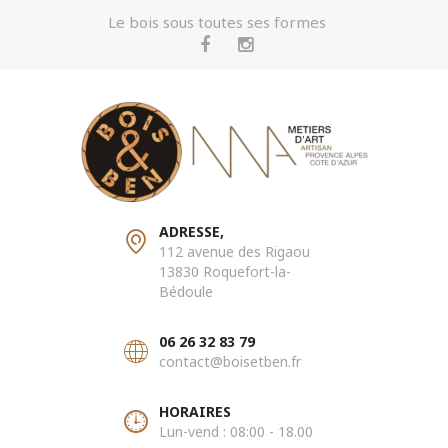
Le bois sous toutes ses formes
ADRESSE,
112 avenue des Rigaou
13830 Roquefort-la-
Bédoule
06 26 32 83 79
contact@boisetben.fr
HORAIRES
Lun-vend : 08:00 - 18.00